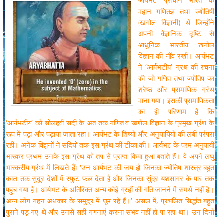
आर्यभट प्राचीन भारत के
महान गणितज्ञ तथा ज्योतिषी
(खगोल विज्ञानी) थे जिन्होंने
अपनी वैज्ञानिक दृष्टि से
आधुनिक भारतीय खगोल
विज्ञान की नींव रखी। आर्यभट
ने ‘आर्यभटीय’ ग्रंथ की रचना
की जो गणित तथा ज्योतिष का
श्रेष्ठ और प्रामाणिक ग्रंथ
माना गया। इसकी प्रामाणिकता
का ही परिणाम है कि
‘आर्यभटीय’ को सोलहवीं सदी के अंत तक गणित व खगोल विज्ञान के प्रमुख ग्रंथ के
रूप में पढ़ा और पढ़ाया जाता रहा। आर्यभट के शिष्यों और अनुयायियों की लंबी परंपरा
रही। अनेक विद्वानों ने सदियों तक इस ग्रंथ की टीका की। आर्यभट के परम अनुयायी
भास्कर प्रथम उनके इस ग्रंथ को तप से प्राप्त किया हुआ बताते हैं। वे अपने लघु
भास्करीय ग्रंथ में लिखते हैंः ‘उन आर्यभट की जय हो जिनका ज्योतिष शास्त्र बहुत
काल तक सुदूर देशों में स्फुट फल देता है और जिनका सुंदर यशसागर के पार तक
पहुच गया है। आर्यभट के अतिरिक्त अन्य कोई ग्रहों की गति जानने में समर्थ नहीं है।
अन्य लोग गहन अंधकार के समुद्र में घूम रहे हैं।’ असल में, प्रचलित सिद्धांत बहुत
पुराने पड़ गए थे और उनसे सही गणनाएं करना संभव नहीं हो पा रहा था। उन दिनों