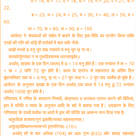
त = 16, थ = 17, द = 18, ध = 19, न = 20, प = 21, फ =
22,
ब = 23, भ = 24, म = 25, य = 30, र = 40, ल = 50, व =
60,
भा = 70, श = 80, स = 90, ह = 100
आर्यभट ने संख्याओं को संक्षेप में बताने के लिए इस विधि का प्रयोग किया ताकि
ग्रहों की गति को थोड़े ही श्लोकों में बता सकें जैसेः
काहो मनवो ढ मनु युग श्ख गतास्ते च मनु युग छ् ना च।
कल्पादेर्युगपादा ग च गुरूदिवसाच्च भारतात्पूर्वम्॥
अर्थात्, ब्रहमा के एक दिन (कल्प) में ढ = 14 मनु होते हैं। एक मन्वंतर में श = 70
+ ख = 2 यानि 72 युग होते हैं। कल्प के प्रारंभ से महाभारत के अंतिम दिन
बृहस्पतिवार तक च = 6 मनु, छ् ना = 27 युग तथा ग = 3 युग पाद व्यतीत हो चुके हैं।
आर्यभट के अनुसार ब्रह्मा के एक दिन अर्थात् एक कल्प में 14 मनु द्भ 72 मन्वंतर
अर्थात् 1008 युग होते हैं।
गणितपाद में गणित के साधारण नियमों, क्षेत्रफल व धनफल प्राप्त करने की विधियां,
वृत्त में परिधि व व्यास के अनुपात आदि के बारे में बताया गया है। उदाहरण के लिए
गणितपाद के दसवें श्लोक या आर्या में वृत्त की परिधि का आसन्न मान दिया गया हैः
चतुरधिकं शतमष्टगुणं द्वाशष्टिस्तथा सहस्त्राणाम्।
अयुतद्वयविष्कम्भस्यासन्नो वृत्तपरिणाहः॥10॥
अर्थात् सौ से चार अधिक (104) का आठ गुना (832) और बासठ सहस्त्र