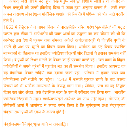
अर्थात्, जैसे नाव में बैठा हुआ कोई मनुष्य जब पूर्व दिशा में जाता है तो किनारे की
स्थिर वस्तुओं को उल्टी (विलोम) दिशा में जाता हुआ अनुभव करता है। उसी तरह
अचल तारागण लंका (शून्य भोगौलिक अक्षांश की स्थिति) में पश्चिम की ओर जाते प्रतीत
होते हैं।
1863 में हेंड्रिक केर्न नामक विद्वान ने वाराहमिहिर रचित ग्रंथ ‘बृहत्संहिता’ की भट्ट
उत्पल कृत टीका में आर्यभटीय की उक्त आर्या का उद्धरण पढ़ कर घोषणा की थी कि
आर्यभट इस देश में प्रथम तथा संभवतः अकेले खगोलशास्त्री थे जिन्होंने पृथ्वी के
अपने ही अक्ष पर घूमने का विचार व्यक्त किया। आर्यभट का यह विचार स्थापित
मान्यताओं के खिलाफ था इसलिए ज्योतिषशास्त्रियों और विद्वानों ने इसका समर्थन नहीं
किया। वे पृथ्वी को स्थिर मानने के विचार का ही प्रचार करते रहे। उस काल के विद्वान
ज्योतिषियों ने अपने ग्रंथों में प्राचीन मत का ही समर्थन किया। इसलिए आर्यभट का
यह वैज्ञानिक विचार सदियों तक दबाया जाता रहा। पश्चिम में हजार साल बाद
कोपर्निकस इसी नतीजे पर पहुंचा। 1543 में उसकी पुस्तक छपने के बाद उसके
विचारों को भी धार्मिक मान्यताओं के विरूद्ध माना गया। लेकिन, सच का वह सिद्धांत
टिका रहा और अंततः उसे वैज्ञानिक सत्य के रूप में स्वीकार कर लिया गया। भारतीय
ज्योतिषशास्त्रियों ने महान खगोलशास्त्री आर्यभट का साथ नहीं दिया। गोलपाद की
सैंतीसवीं आर्या में आर्याभट ने स्पष्ट वर्णन किया है कि सूर्यग्रहण तथा चंद्रग्रहण
चंद्रमा तथा पृथ्वी की छाया के कारण होते हैंः
चंद्रोजलमर्कोग्निर्मृद् भूच्छायानि या तमस्तद्धि।