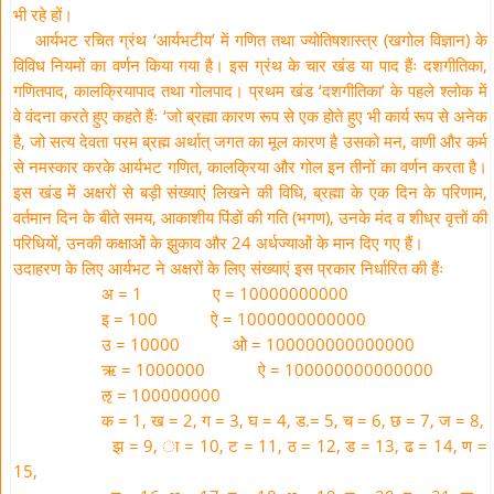
भी रहे हों।
आर्यभट रचित ग्रंथ ‘आर्यभटीय’ में गणित तथा ज्योतिषशास्त्र (खगोल विज्ञान) के
विविध नियमों का वर्णन किया गया है। इस ग्रंथ के चार खंड या पाद हैंः दशगीतिका,
गणितपाद, कालक्रियापाद तथा गोलपाद। प्रथम खंड ‘दशगीतिका’ के पहले श्लोक में
वे वंदना करते हुए कहते हैंः ‘जो ब्रह्मा कारण रूप से एक होते हुए भी कार्य रूप से अनेक
है, जो सत्य देवता परम ब्रह्म अर्थात् जगत का मूल कारण है उसको मन, वाणी और कर्म
से नमस्कार करके आर्यभट गणित, कालक्रिया और गोल इन तीनों का वर्णन करता है।
इस खंड में अक्षरों से बड़ी संख्याएं लिखने की विधि, ब्रह्मा के एक दिन के परिणाम,
वर्तमान दिन के बीते समय, आकाशीय पिंडों की गति (भगण), उनके मंद व शीध्र वृत्तों की
परिधियों, उनकी कक्षाओं के झुकाव और 24 अर्धज्याओं के मान दिए गए हैं।
उदाहरण के लिए आर्यभट ने अक्षरों के लिए संख्याएं इस प्रकार निर्धारित की हैंः
अ = 1 ए = 10000000000
इ = 100 ऐ = 1000000000000
उ = 10000 ओे = 100000000000000
ऋ = 1000000 ऐ = 100000000000000
ऌ = 100000000
क = 1, ख = 2, ग = 3, घ = 4, ड.= 5, च = 6, छ = 7, ज = 8,
झ = 9, ा = 10, ट = 11, ठ = 12, ड = 13, ढ = 14, ण =
15,