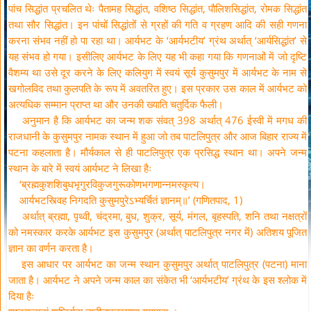
पांच सिद्धांत प्रचलित थेः पैतामह सिद्धांत, वशिष्ठ सिद्धांत, पौलिशसिद्धांत, रोमक सिद्धांत
तथा सौर सिद्धांत। इन पांचों सिद्धांतोंं से ग्रहों की गति व ग्रहण आदि की सही गणना
करना संभव नहीं हो पा रहा था। आर्यभट के ‘आर्यभटीय’ ग्रंथ अर्थात् ‘आर्यसिद्धांत’ से
यह संभव हो गया। इसीलिए आर्यभट के लिए यह भी कहा गया कि गणनाओं में जो दृष्टि
वैशम्य था उसे दूर करने के लिए कलियुग में स्वयं सूर्य कुसुमपुर में आर्यभट के नाम से
खगोलविद तथा कुलपति के रूप में अवतरित हुए। इस प्रकार उस काल में आर्यभट को
अत्यधिक सम्मान प्राप्त था और उनकी ख्याति चतुर्दिक फैली।
अनुमान है कि आर्यभट का जन्म शक संवत् 398 अर्थात् 476 ईस्वी में मगध की
राजधानी के कुसुमपुर नामक स्थान में हुआ जो तब पाटलिपुत्र और आज बिहार राज्य में
पटना कहलाता है। मौर्यकाल से ही पाटलिपुत्र एक प्रसिद्ध स्थान था। अपने जन्म
स्थान के बारे में स्वयं आर्यभट ने लिखा हैः
‘ब्रह्मकुशशिबुधभृगुरविकुजगुरूकोणभगणान्नमस्कृत्य।
आर्यभटस्त्विह निगदति कुसुमपुरेऽभ्यर्चितं ज्ञानम्॥’ (गणितपाद, 1)
अर्थात् ब्रह्मा, पृथ्वी, चंद्रमा, बुध, शुक्र, सूर्य, मंगल, बृहस्पति, शनि तथा नक्षत्रों
को नमस्कार करके आर्यभट इस कुसुमपुर (अर्थात् पाटलिपुत्र नगर मेंं) अतिशय पूजित
ज्ञान का वर्णन करता है।
इस आधार पर आर्यभट का जन्म स्थान कुसुमपुर अर्थात् पाटलिपुत्र (पटना) माना
जाता है। आर्यभट ने अपने जन्म काल का संकेत भी ‘आर्यभटीय’ ग्रंथ के इस श्लोक में
दिया हैः