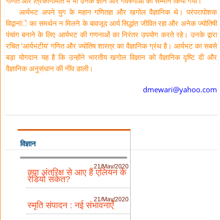
गणित और त्रिकोणमिति में भी उनके ज्ञान और गवेषणाओं का सम्मान किया गया।
आर्यभट अपने युग के महान गणितज्ञ और खगोल वैज्ञानिक थे। परंपरापोशक
विद्वानांे का समर्थन न मिलने के बावजूद आर्य सिद्धांत जीवित रहा और अनेक ज्योतिषी
पंचांग बनाने के लिए आर्यभट की गणनाओं का निरंतर उपयोग करते रहे। उनके द्वारा
रचित ‘आर्यभटीय’ गणित और ज्योतिष शास्त्र का वैज्ञानिक ग्रंथ है। आर्यभट का सबसे
बड़ा योगदान यह है कि उन्होंने भारतीय खगोल विज्ञान को वैज्ञानिक दृष्टि दी और
वैज्ञानिक अनुसंधान की नींव डाली।
dmewari@yahoo.com
विज्ञान
21/May/2020
क्या अंतरिक्ष से आए हैं एलियन के
रेडियो संकेत?
21/May/2020
स्मृति संपादन : नई संभावनाएँ