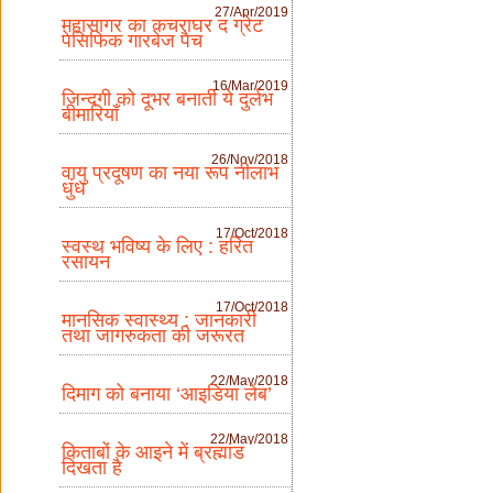
27/Apr/2019
महासागर का कचराघर द ग्रेट
पेसिफिक गारबेज पैच
16/Mar/2019
जिन्दगी को दूभर बनाती ये दुर्लभ
बीमारियाँ
26/Nov/2018
वायु प्रदूषण का नया रूप नीलाभ
धुंध
17/Oct/2018
स्वस्थ भविष्य के लिए : हरित
रसायन
17/Oct/2018
मानसिक स्वास्थ्य : जानकारी
तथा जागरुकता की जरूरत
22/May/2018
दिमाग को बनाया ‘आइडिया लेब’
22/May/2018
किताबों के आइने में ब्रह्मांड
दिखता है