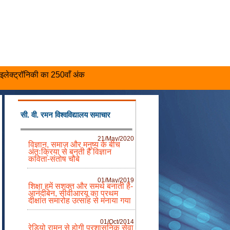
इलेक्ट्रॉनिकी का 250वाँ अंक
सी. वी. रमन विश्वविद्यालय समाचार
21/May/2020
विज्ञान, समाज और मनुष्य के बीच
अंतःक्रिया से बनती है विज्ञान
कविता-संतोष चौबे
01/May/2019
शिक्षा हमें सशक्त और समर्थ बनाती है-
आनंदीबेन, सीवीआरयू का प्रथम
दीक्षांत समारोह उत्साह से मनाया गया
01/Oct/2014
रेडियो रामन् से होगी प्रशासनिक सेवा