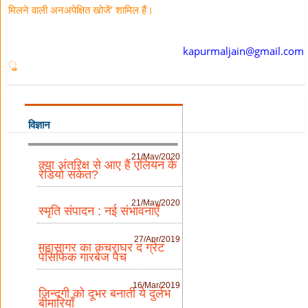
मिलने वाली अनअपेक्षित खोजें’ शामिल हैं।
kapurmaljain@gmail.com
ुुु
विज्ञान
21/May/2020
क्या अंतरिक्ष से आए हैं एलियन के
रेडियो संकेत?
21/May/2020
स्मृति संपादन : नई संभावनाएँ
27/Apr/2019
महासागर का कचराघर द ग्रेट
पेसिफिक गारबेज पैच
16/Mar/2019
जिन्दगी को दूभर बनाती ये दुर्लभ
बीमारियाँ