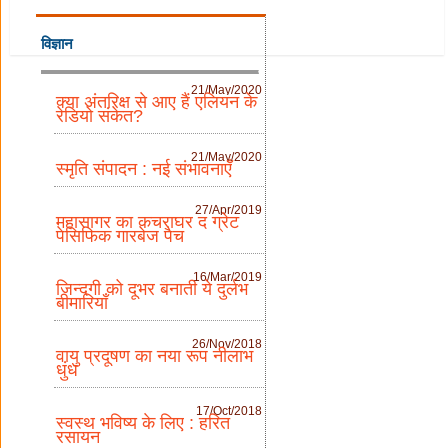
विज्ञान
21/May/2020
क्या अंतरिक्ष से आए हैं एलियन के
रेडियो संकेत?
21/May/2020
स्मृति संपादन : नई संभावनाएँ
27/Apr/2019
महासागर का कचराघर द ग्रेट
पेसिफिक गारबेज पैच
16/Mar/2019
जिन्दगी को दूभर बनाती ये दुर्लभ
बीमारियाँ
26/Nov/2018
वायु प्रदूषण का नया रूप नीलाभ
धुंध
17/Oct/2018
स्वस्थ भविष्य के लिए : हरित
रसायन