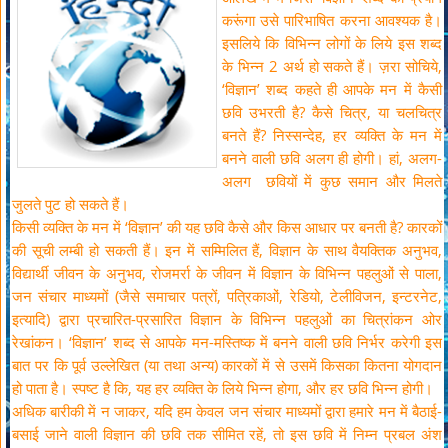
करूंगा उसे पारिभाषित करना आवश्यक है।
इसलिये कि विभिन्न लोगों के लिये इस शब्द
के भिन्न 2 अर्थ हो सकते हैं। ज़रा सोचिये,
‘विज्ञान’ शब्द कहते ही आपके मन में कैसी
छवि उभरती है? कैसे चित्र, या चलचित्र
बनते हैं? निस्सन्देह, हर व्यक्ति के मन में
बनने वाली छवि अलग ही होगी। हां, अलग-
अलग छवियों में कुछ समान और मिलते
जुलते पुट हो सकते हैं।
किसी व्यक्ति के मन में ‘विज्ञान’ की यह छवि कैसे और किस आधार पर बनती है? कारकों
की सूची लम्बी हो सकती हैं। इन में सम्मिलित हैं, विज्ञान के साथ वैयक्तिक अनुभव,
विद्यार्थी जीवन के अनुभव, रोजमर्रा के जीवन में विज्ञान के विभिन्न पहलुओं से पाला,
जन संचार माध्यमों (जैसे समाचार पत्रों, पत्रिकाओं, रेडियो, टेलीविजन, इन्टरनेट,
इत्यादि) द्वारा प्रचारित-प्रसारित विज्ञान के विभिन्न पहलुओं का चित्रांकन ओर
रेखांकन। ‘विज्ञान’ शब्द से आपके मन-मस्तिष्क में बनने वाली छवि निर्भर करेगी इस
बात पर कि पूर्व उल्लेखित (या तथा अन्य) कारकों में से उसमें किसका कितना योगदान
हो पाता है। स्पष्ट है कि, यह हर व्यक्ति के लिये भिन्न होगा, और हर छवि भिन्न होगी।
अधिक बारीकी में न जाकर, यदि हम केवल जन संचार माध्यमों द्वारा हमारे मन में बैठाई-
बसाई जाने वाली विज्ञान की छवि तक सीमित रहें, तो इस छवि में निम्न प्रबल अंश