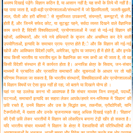
अवश्य दिखाई पड़ेंगेः विज्ञान कठिन है, या आसान नहीं है; यह सभी के लिये भी नहीं है।
यह पाया जाता है, बड़ी-बड़ी प्रयोगशालाओं/संस्थानों में जो झिलमिलाती, जलती-बुझती,
लाल, पीली और हरी बत्तियांे से सुसज्जित उपकरणों, संयन्त्रों, कम्प्यूटरों, से लैस
होती हैं, और जिनमें सफेद कोट, या सूटबूट पहने, सर्वदा व्यस्त दिखने वाले वैज्ञानिक
काम करते हैं; विदेशी विश्वविद्यालयों, प्रयोगशालाओं में जहां से नई-नई विज्ञान की
खोजों, आविष्कारों, और नये नये हथियारों के सृजन और अचम्भित कर देने वाली
उपयोगिताओं, इत्यादि के समाचार प्रायः प्राप्त होते हैं;े और कि विज्ञान की नई-नई
खोजें और आविष्कार विदेशों (यानि, अमेरिका, यूरोप या जापान) ही में होते हैं, और इनके
साथ किसी भारतीय या भारतीय मूल के वैज्ञानिक का नाम कभी आ भी जाता है, तो वह
किसी विदेशी संस्थान ही में कार्यरत होता है। अन्तरिक्ष क्षेत्र के सिवाय, जन-संचार
माध्यमों में प्रचारित और प्रसारित समाचारों और सूचनाओं के आधार पर तो यही
परिणाम निकाला जा सकता है, कि भारतीय संस्थानों, विश्वविद्यालयों ओर प्रयोगशालाओं
में विज्ञान विषयों पर ऐसा कुछ नहीं हो रहा, जो बताने या दिखाने योग्य हो ।
यहां पर यह उल्लेख करना भी आवश्यक है कि संचार माध्यम जिन वस्तुओं, पदार्थों,
घटनाओं, समाचारों इत्यादि का सहारा लेकर आपके/हमारे मन-मस्तिष्क में ‘विज्ञान’ की
छवि रचते हैं, उनमें विज्ञान और उस के सि़द्धांत कम, तकनीक, प्रौद्योगिकी, यानि
टैक्नॉलोजी, में दक्षता और उनके सृजनात्मक पहलु अधिक दिखाई पड़ते हैं। ‘विज्ञान’
की ऐसी छवि लेकर भारतीयों में विज्ञान को लोकप्रिय बनाना टेढ़ी खीर हो सकता है।
यदि भारतीय संचार माध्यमों ने विज्ञान के क्षेत्र में देशवासियों की परिस्थितियों और
आवश्यकताओं के अनुकूल, अपनी समझ और विवेक का उपयोग करके इस ओर प्रयास