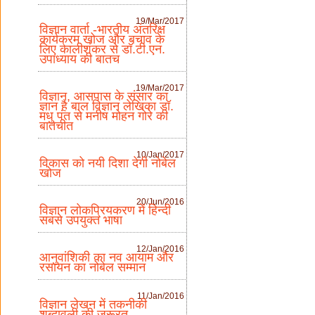
19/Mar/2017
विज्ञान वार्ता -भारतीय अंतरिक्ष
कार्यक्रम खोज और बचाव के
लिए कालीशंकर से डॉ.टी.एन.
उपाध्याय की बातच
19/Mar/2017
विज्ञान, आसपास के संसार का
ज्ञान है बाल विज्ञान लेखिका डॉ.
मधु पंत से मनीष मोहन गोरे की
बातचीत
10/Jan/2017
विकास को नयी दिशा देगी नोबेल
खोज
20/Jun/2016
विज्ञान लोकप्रियकरण में हिन्दी
सबसे उपयुक्त भाषा
12/Jan/2016
आनुवांशिकी का नव आयाम और
रसायन का नोबेल सम्मान
11/Jan/2016
विज्ञान लेखन में तकनीकी
शब्दावली की जरूरत