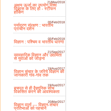
21/May/2018
अक्षय ऊर्जा का उपयोग विश्व
विकास के लिए हो - स्टीफन
हॉकिंग
05/Feb/2018
पर्यावरण संरक्षण : भारतीय
प्राचीन दर्शन
05/Feb/2018
विज्ञान : पश्चिम व भारतीय धारणा
21/Sep/2017
व्यावहारिक विज्ञान और उद्यमिता
से युवाओं को जोड़ना
19/Aug/2017
विज्ञान संचार के जरिये विज्ञान की
जानकारी गांव-गांव तक
19/Aug/2017
बचपन से ही वैज्ञानिक सोच
विकसित करने की आवश्यकता
20/Mar/2017
विज्ञान वार्ता --- विज्ञान-संचार
प्रतिभाओं को पहचानें