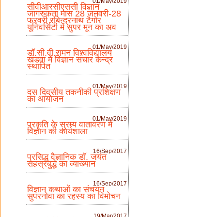
01/May/2019
सीवीआरसीएससी विज्ञान
जागरुकता मास 28 जनवरी-28
फरवरी रबिन्द्रनाथ टैगोर
यूनिवर्सिटी में सुपर मून का अव
01/May/2019
डॉ.सी.वी.रामन विश्वविद्यालय
खंडवा में विज्ञान संचार केन्द्र
स्थापित
01/May/2019
दस दिवसीय तकनीकी प्रशिक्षण
का आयोजन
01/May/2019
प्रकृति के सुरम्य वातावरण में
विज्ञान की कार्यशाला
16/Sep/2017
प्रसिद्ध वैज्ञानिक डॉ. जयंत
सहस्रबुद्धे का व्याख्यान
16/Sep/2017
विज्ञान कथाओं का संचयन
सुपरनोवा का रहस्य का विमोचन
19/Mar/2017