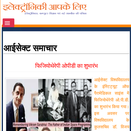
आईसेक्ट समाचार
फिजियोथेरेपी ओपीडी का शुभारंभ
आईसेक्ट विश्वविद्यालय
के इंस्टिट्यूट ऑफ
पैरामेडिकल साइंस में
फिजियोथेरेपी ओ.पी.डी.
का शुभारंभ किया गया।
इस अवसर पर
विश्वविद्यालय के
कुलसचिव डॉ. विजय