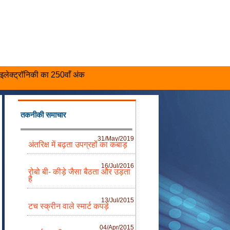
इलेक्ट्रॉनिकी का 250वाँ अंक
तकनीकी समाचार
31/May/2019
अंतरिक्ष में बढ़ता उपग्रहों का कबाड़
16/Jul/2016
रोबो बी- कीड़े जैसा बैठता और उड़ता
है
13/Jul/2015
टच स्क्रीन वाले स्मार्ट कपड़े
04/Apr/2015