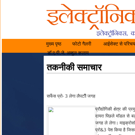
मुख्य पृष्ठ
फोटो गैलरी
आईसेक्ट से परिच
डॉ.ए.पी.जे. अब्दुल कलाम
तकनीकी समाचार
सर्फेस प्रो- 3 लेगा लैपटॉी जगह
प्रौद्योगिकी क्षेत्र की
दायरा पिछले मॉडल से बड
जगह ले लेगा। माइक्रोसॉ
प्रो&3 पेश किया है जिस