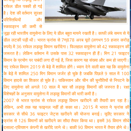
राफेल डील पक्की हो गई
है। देश की वर्तमान सुरक्षा
परिस्तिथियों और
स्कावड्रन की कमी से
जूझ रही भारतीय वायुसेना के लिए ये डील बहुत मायने रखती है। काफी लंबे समय से ये
डील लटकी पड़ी थी। भारत फ्रांस से 7ण्878 अरब यूरो (लगभग 59 हजार करोड़
रुपये) में 36 राफेल लड़ाकू विमान खरीदेगा। फिलहाल वायुसेना को 42 स्कावड्रन की
जरूरत है। लेकिन वर्तमान में उसके पास 32 स्कावड्रन ही हैं। मिग 21 फाइटर
विमान के प्रयोग पर पाबंदी लगा दी गई है, जिस कारण यह संख्या और कम हो जाएगी।
नए राफेल विमान 2019 से बेड़े में शामिल होंगे। ध्यान देने वाली बात यह कि वायुसेना
के बेड़े में शामिल 250 मिग विमान जर्जर हो चुके है जबकि पिछले 9 साल में 100
विमान हादसे का शिकार हो चुके है। पाकिस्तान और चीन की चुनौतियों से निपटने के
लिए वायुसेना को अगले 10 साल में चार सौ लड़ाकू विमानों की जरुरत है। रक्षा
विशेषज्ञों के अनुसार वायुसेना में लड़ाकू विमानों की भारी कमी है।
2007 से भारत फ्रांस से राफेल लड़ाकू विमान खरीदने की तैयारी कर रहा है।
लेकिन, अभी तक यह फाइनल नहीं हो सका था। 2015 में भारत ने फ्रांस की
सरकार से सीधे 36 फाइटर जेट्स खरीदने की योजना बनाई। यूपीए सरकार ने
फ्रांस से 126 विमानों को खरीदने का सौदा तैयार किया था। इसमें 36 विमान सीधे
दसाल्ट-एवियशन कंपनी से खरीदे जाने थे। बाकी 90 विमान भारत में तैयार होने थे।