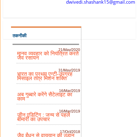
dwivedi.shashank15@gmail.com
तकनीकी
21/May/2020
मानव व्यवहार को नियंत्रित करते
जैव रसायन
31/May/2019
भारत का प्रथम एन्टी-उपग्रह
मिसाइल तंत्र मिशन शक्ति
16/Mar/2019
अब गुब्बारे करेंगे सैटेलाइट का
काम
16/Mar/2019
जीन एडिटिंग : जन्म से पहले
बीमारी का उपचार
17/Oct/2018
जैव ईंधन से वायुयान की उड़ान