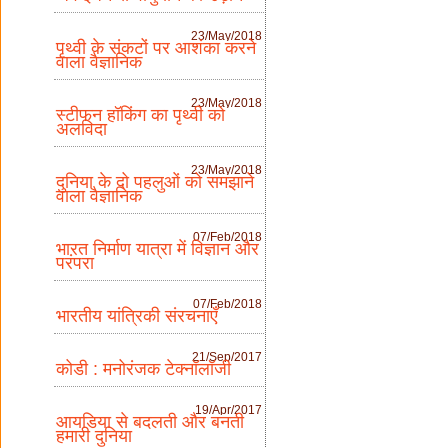
23/May/2018
पृथ्वी के संकटों पर आशंका करने
वाला वैज्ञानिक
23/May/2018
स्टीफन हॉकिंग का पृथ्वी को
अलविदा
23/May/2018
दुनिया के दो पहलुओं को समझाने
वाला वैज्ञानिक
07/Feb/2018
भारत निर्माण यात्रा में विज्ञान और
परंपरा
07/Feb/2018
भारतीय यांत्रिकी संरचनाएँ
21/Sep/2017
कोडी : मनोरंजक टेक्नॉलॉजी
19/Apr/2017
आयडिया से बदलती और बनती
हमारी दुनिया