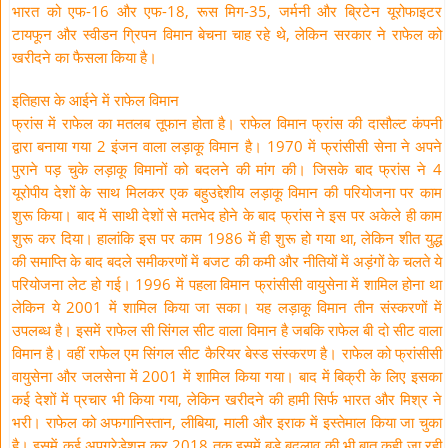
भारत को एफ-16 और एफ-18, रूस मिग-35, जर्मनी और ब्रिटेन यूरोफाइटर
टायफून और स्वीडन ग्रिपन विमान बेचना चाह रहे थे, लेकिन सरकार ने राफेल को
खरीदने का फैसला किया है।
इतिहास के आईने में राफेल विमान
फ्रांस में राफेल का मतलब तूफान होता है। राफेल विमान फ्रांस की दासौल्ट कंपनी
द्वारा बनाया गया 2 इंजन वाला लड़ाकू विमान है। 1970 में फ्रांसीसी सेना ने अपने
पुराने पड़ चुके लड़ाकू विमानों को बदलने की मांग की। जिसके बाद फ्रांस ने 4
यूरोपीय देशों के साथ मिलकर एक बहुउद्देशीय लड़ाकू विमान की परियोजना पर काम
शुरू किया। बाद में साथी देशों से मतभेद होने के बाद फ्रांस ने इस पर अकेले ही काम
शुरू कर दिया। हालांकि इस पर काम 1986 में ही शुरू हो गया था, लेकिन शीत युद्ध
की समाप्ति के बाद बदले समीकरणों में बजट की कमी और नीतियों में अड़ंगों के चलते ये
परियोजना लेट हो गई। 1996 में पहला विमान फ्रांसीसी वायुसेना में शामिल होना था
लेकिन ये 2001 में शामिल किया जा सका। यह लड़ाकू विमान तीन संस्करणों में
उपलब्ध है। इसमें राफेल सी सिंगल सीट वाला विमान है जबकि राफेल बी दो सीट वाला
विमान है। वहीं राफेल एम सिंगल सीट कैरियर बेस्ड संस्करण है। राफेल को फ्रांसीसी
वायुसेना और जलसेना में 2001 में शामिल किया गया। बाद में बिक्री के लिए इसका
कई देशों में प्रचार भी किया गया, लेकिन खरीदने की हामी सिर्फ भारत और मिश्र ने
भरी। राफेल को अफगानिस्तान, लीबिया, माली और इराक में इस्तेमाल किया जा चुका
है। इसमें कई अपग्रेडेशन कर 2018 तक इसमें बड़े बदलाव की भी बात कही जा रही