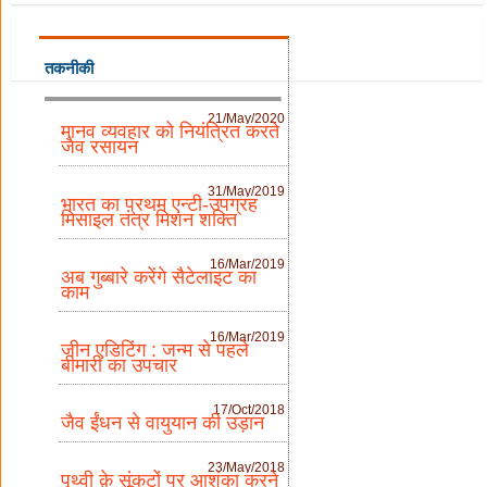
तकनीकी
21/May/2020
मानव व्यवहार को नियंत्रित करते
जैव रसायन
31/May/2019
भारत का प्रथम एन्टी-उपग्रह
मिसाइल तंत्र मिशन शक्ति
16/Mar/2019
अब गुब्बारे करेंगे सैटेलाइट का
काम
16/Mar/2019
जीन एडिटिंग : जन्म से पहले
बीमारी का उपचार
17/Oct/2018
जैव ईंधन से वायुयान की उड़ान
23/May/2018
पृथ्वी के संकटों पर आशंका करने