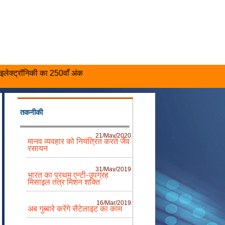
इलेक्ट्रॉनिकी का 250वाँ अंक
तकनीकी
21/May/2020
मानव व्यवहार को नियंत्रित करते जैव
रसायन
31/May/2019
भारत का प्रथम एन्टी-उपग्रह
मिसाइल तंत्र मिशन शक्ति
16/Mar/2019
अब गुब्बारे करेंगे सैटेलाइट का काम