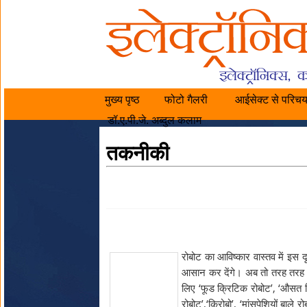
मुख्य पृष्ठ
फोटो गैलरी
आईसेक्ट से परिच
डॉ.ए.पी.जे. अब्दुल कलाम
तकनीकी
रोबोट का आविष्कार वास्तव में इस द
आसान कर देंगे। अब तो तरह तरह के 
लिए ‘फूड क्रिटिक रोबोट’, ‘औसत विद्यार
रोबोट’,‘किरोबो’, ‘मांसपेशियों बाले