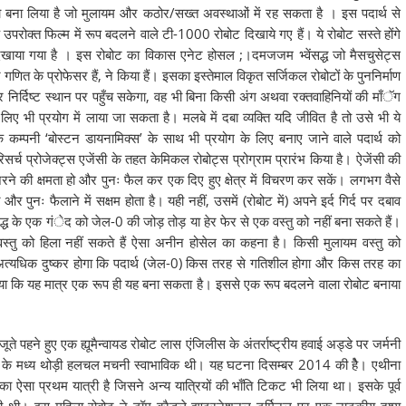
्थ को बना लिया है जो मुलायम और कठोर/सख्त अवस्थाओं में रह सकता है । इस पदार्थ से
क्त फिल्म में रूप बदलने वाले टी-1000 रोबोट दिखाये गए हैं। ये रोबोट सस्ते होंगे
में दिखाया गया है । इस रोबोट का विकास एनेट होसल ;।दमजजम भ्वेंसद्ध जो मैसचुसेट्स
णित के प्रोफेसर हैं, ने किया हैं। इसका इस्तेमाल विकृत सर्जिकल रोबोटों के पुननिर्माण
निर्दिष्ट स्थान पर पहुँच सकेगा, वह भी बिना किसी अंग अथवा रक्तवाहिनियों की माँॅग
ए भी प्रयोग में लाया जा सकता है। मलबे में दबा व्यक्ति यदि जीवित है तो उसे भी ये
 एक कम्पनी ‘बोस्टन डायनामिक्स’ के साथ भी प्रयोग के लिए बनाए जाने वाले पदार्थ को
सर्च प्रोजेक्ट्स एजेंसी के तहत केमिकल रोबोट्स प्रोग्राम प्रारंभ किया है। ऐजेंसी की
 गुजरने की क्षमता हो और पुनः फैल कर एक दिए हुए क्षेत्र में विचरण कर सकें। लगभग वैसे
पुनः फैलाने में सक्षम होता है। यही नहीं, उसमें (रोबोट में) अपने इर्द गिर्द पर दबाव
्ध के एक गंेद को जेल-0 की जोड़ तोड़ या हेर फेर से एक वस्तु को नहीं बना सकते हैं।
्तु को हिला नहीं सकते हैं ऐसा अनीन होसेल का कहना है। किसी मुलायम वस्तु को
 अत्यधिक दुष्कर होगा कि पदार्थ (जेल-0) किस तरह से गतिशील होगा और किस तरह का
िया कि यह मात्र एक रूप ही यह बना सकता है। इससे एक रूप बदलने वाला रोबोट बनाया
ूते पहने हुए एक ह्यूमैन्वायड रोबोट लास एंजिलीस के अंतर्राष्ट्रीय हवाई अड्डे पर जर्मनी
यों के मध्य थोड़ी हलचल मचनी स्वाभाविक थी। यह घटना दिसम्बर 2014 की हेै। एथीना
ा ऐसा प्रथम यात्री है जिसने अन्य यात्रियों की भाँति टिकट भी लिया था। इसके पूर्व