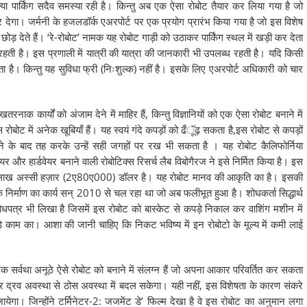
क्या पार्किंग सदैव समस्या रही है। किन्तु अब एक ऐसा रोबोट तैयार कर लिया गया है जो
गा। जर्मनी के हजलडॉर्क एअरपोर्ट पर एक प्रयोग प्रारंभ किया गया है जो इस विशेष
 छोड़ देते हैं। ‘रे-रोबोट’ नामक यह रोबोट गाड़ी को उठाकर पार्किंग स्थल में खड़ी कर देता
 रहती है। इस प्रणाली में यात्री की यात्रा की जानकारी भी उपलब्ध रहती है। यदि किसी
है। किन्तु यह सुविधा फ्री (निःशुल्क) नहीं है। इसके लिए एअरपोर्ट अधिकारी को चार
रनाक कार्यों को अंजाम देने में माहिर हैं, किन्तु विज्ञानियों को एक ऐसा रोबोट बनाने में
ोट में अनेक खूबियाँ हैं। यह स्वयं गंदे कपड़ों को ढँूॅढ़ सकता है,इस रोबोट से कपड़ों
 के बाद तह करके उन्हें सही जगहों पर रख भी सकता है । यह रोबोट कैलिफोर्निया
वेयर और हार्डवेयर बनाने वाली रोबोटिक्स रिसर्च लैब विबोगैरज ने इसे निर्मित किया है। इस
दो लाख अस्सी हज़ार (2ए80ए000) डॉलर है। यह रोबोट मानव की आकृति का है। इसकी
के निर्माण का कार्य सन् 2010 से चल रहा था जो अब फलीभूत हुआ है। शोधकर्ता सिद्धार्थ
त्र भी लिखा है जिसमें इस रोबोट को बास्केट से कपड़े निकाल कर वाशिंग मशीन में
े काम का। आशा की जानी चाहिए कि निकट भविष्य में इन रोबोटो के मूल्य में कमी लाई
े एक सर्वथा अनूठे ऐसे रोबोट को बनाने में संलग्न हैं जो अपना आकार परिवर्तित कर सकता
 और द्रव अवस्था से ठोस अवस्था में बदल सकेगा। यही नहीं, इस विशेषता के कारण संकरे
येगा। जिन्होंने टर्मिनेटर-2: जजमेंट डे’ फिल्म देखा है वे इस रोबोट का अनुमान लगा