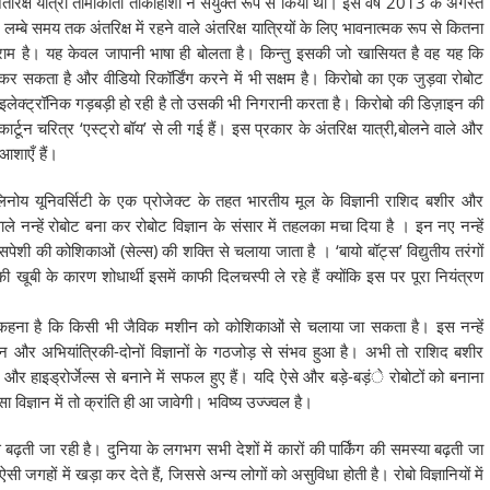
तरिक्ष यात्री तोमोकाता ताकाहाशी ने संयुक्त रूप से किया था। इसे वर्ष 2013 के अगस्त
 लम्बे समय तक अंतरिक्ष में रहने वाले अंतरिक्ष यात्रियों के लिए भावनात्मक रूप से कितना
ाम है। यह केवल जापानी भाषा ही बोलता है। किन्तु इसकी जो खासियत है वह यह कि
सकता है और वीडियो रिकॉर्डिंग करने में भी सक्षम है। किरोबो का एक जुड़वा रोबोट
कोई इलेक्ट्रॉनिक गड़बड़ी हो रही है तो उसकी भी निगरानी करता है। किरोबो की डिज़ाइन की
र्टून चरित्र ‘एस्ट्रो बॉय’ से ली गई हैं। इस प्रकार के अंतरिक्ष यात्री,बोलने वाले और
ी आशाएँ हैं।
इलिनोय यूनिवर्सिटी के एक प्रोजेक्ट के तहत भारतीय मूल के विज्ञानी राशिद बशीर और
ाले नन्हें रोबोट बना कर रोबोट विज्ञान के संसार में तहलका मचा दिया है । इन नए नन्हें
ांसपेशी की कोशिकाओं (सेल्स) की शक्ति से चलाया जाता है । ‘बायो बॉट्स’ विद्युतीय तरंगों
सकी खूबी के कारण शोधार्थी इसमें काफी दिलचस्पी ले रहे हैं क्योंकि इस पर पूरा नियंत्रण
ा कहना है कि किसी भी जैविक मशीन को कोशिकाओं से चलाया जा सकता है। इस नन्हें
ान और अभियांत्रिकी-दोनों विज्ञानों के गठजोड़ से संभव हुआ है। अभी तो राशिद बशीर
और हाइड्रोर्जेल्स से बनाने में सफल हुए हैं। यदि ऐसे और बड़े-बड़ंे रोबोटों को बनाना
 विज्ञान में तो क्रांति ही आ जावेगी। भविष्य उज्ज्वल है।
बढ़ती जा रही है। दुनिया के लगभग सभी देशों में कारों की पार्किंग की समस्या बढ़ती जा
ी जगहों में खड़ा कर देते हैं, जिससे अन्य लोगों को असुविधा होती है। रोबो विज्ञानियों में