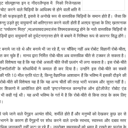
्लाइट सोल्यूशन्स इन द नीदरलैण्ड्स में निको निजेनहल्स
ट करने वाले चिड़ियों के आधिक्य से होने वाली क्षति में
ों को फड़फड़ाते हैं, इससे वे अनोखे रूप से वास्तविक चिड़ियों के समान होते हैं। जैसा कि
्तु उड़ते हुए वायुयानों को क्षतिग्रस्त करने वाली होती हैं अतएव सुरक्षा के लिए ख़तरनाक
रोबोट ‘पर्यावरण मित्र’ ;म्दअपतवदउमदजंस तिपमदकसलद्ध होने के नाते वास्तविक चिड़ियों से
ं द्वारा वायुयानों को दुर्घटनाग्रस्त होने से बचाने में निश्चित रूप से कारगर सिद्ध होंगे।
ये जा रहे थे और बनाये भी जा रहे हैं, पर चौंकिए नहीं अब रोबोट विज्ञानी रोबो-चीता,
ाप्त कर चुके हैं। मानव द्वारा निर्मित रोबो-चीता अब वास्तविक चीते से टक्कर ले सकता है।
की विशेषता यह है कि यह रोबो असली चीते जैसी छलांग भी लगा सकता है। इस रोबो-चीते
क्नॉलॉजी’ के शोधार्थियों ने कमाल ही कर दिया है। उन्होंने इस रोबो-चीते का सबसे
 गति 10 मील प्रति घंटा है, किन्तु वैज्ञानिक आशावान हैं कि भविष्य में इसकी दौड़ने की
 रोबो-चीते की विशेषता यह है कि यह अन्य चीतों की तरह भारी भरकम और सुस्त नहीं है।
शिकागो में आयोजित होने वाली ‘इण्टरनेशनल कान्फ्रेंस ऑन इंटेलीजेंट रोबोट एंड
भी कही गई थी। यह अभी भविष्य के गर्त में है कि रोबो-चीते से किस तरह के काम लिए
ोगा।
में पाये जाने वाले पेंगुइन अत्यंत सीधे, शर्मीले होते हैं और मनुष्यों को देखकर कुछ डर से
 दूर भागने के कारण ही पेंगुइनों पर शोध करने वाले उनके स्वभाव, स्वास्थ्य और दबाव स्तर
अधिक जानकारी नहीं जुटा पा रहे हैं। उपरोक्त समस्याओं को ध्यान में रखते हुए फ्रांस के