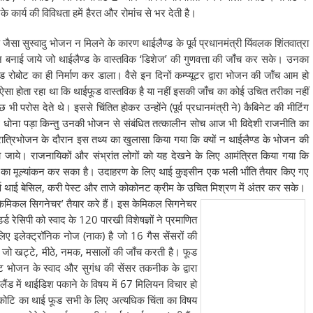
कार्य की विविधता हमें हैरत और रोमांच से भर देती है।
्ड जैसा सुस्वादु भोजन न मिलने के कारण थाईलैण्ड के पूर्व प्रधानमंत्री यिंवलक शिंतवात्रा
ीन बनाई जाये जो थाईलैण्ड के वास्तविक ‘डिशेज’ की गुणवत्ता की जाँच कर सके। उनका
ूड रोबोट का ही निर्माण कर डाला। वैसे इन दिनों कम्प्यूटर द्वारा भोजन की जाँच आम हो
सा होता रहा था कि थाईफूड वास्तविक है या नहीं इसकी जाँच का कोई उचित तरीका नहीं
भी परोस देते थे। इससे चिंतित होकर उन्होंने (पूर्व प्रधानमंत्री ने) कैबिनेट की मीटिंग
 धोना पड़ा किन्तु उनकी भोजन से संबंधित तत्कालीन सोच आज भी विदेशी राजनीति का
ं रात्रिभोजन के दौरान इस तथ्य का खुलासा किया गया कि क्यों न थाईलैण्ड के भोजन की
ा जाये। राजनायिकों और संभ्रांत लोगों को यह देखने के लिए आमंत्रित किया गया कि
्ता का मूल्यांकन कर सका है। उदाहरण के लिए थाई कुइसीन एक भली भाँति तैयार किए गए
ण थाई बेसिल, करी पेस्ट और ताजे कोकोनट क्रीम के उचित मिश्रण में अंतर कर सके।
 ‘केमिकल सिगनेचर’ तैयार करे हैं। इस केमिकल सिगनेचर
्डर्ड रेसिपी को स्वाद के 120 पारखी विशेषज्ञों ने प्रमाणित
लिए इलेक्ट्रॉनिक नोज (नाक) है जो 16 गैस सेंसरों की
 जो खट्टे, मीठे, नमक, मसालों की जाँच करती है। फूड
ोबोट भोजन के स्वाद और सुगंध की सेंसर तकनीक के द्वारा
ंड में थाईडिश पकाने के विषय में 67 मिलियन विचार हो
नकोटि का थाई फूड सभी के लिए अत्यधिक चिंता का विषय