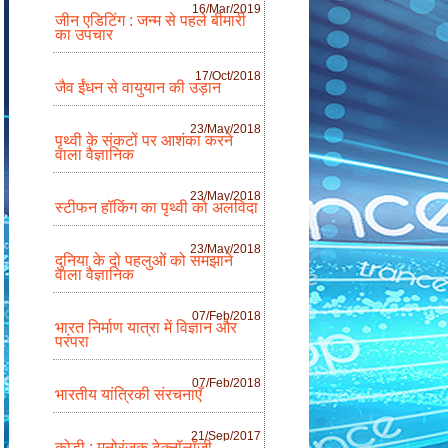
16/Mar/2019
जीन एडिटिंग : जन्म से पहले बीमारी
का उपचार
17/Oct/2018
जैव ईंधन से वायुयान की उड़ान
23/May/2018
पृथ्वी के संकटों पर आशंका करने
वाला वैज्ञानिक
23/May/2018
स्टीफन हॉकिंग का पृथ्वी को अलविदा
23/May/2018
दुनिया के दो पहलुओं को समझाने
वाला वैज्ञानिक
07/Feb/2018
भारत निर्माण यात्रा में विज्ञान और
परंपरा
07/Feb/2018
भारतीय यांत्रिकी संरचनाएँ
21/Sep/2017
कोडी : मनोरंजक टेक्नॉलॉजी