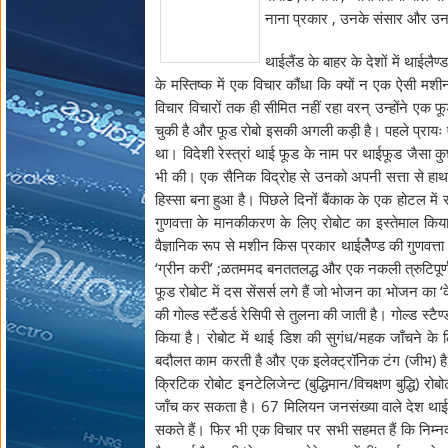
नाना प्रकार , उनके संसार और उनके 
थाईलैंड के बाहर के देशों में थाईलैण
के मस्तिष्क में एक विचार कौंधा कि क्यों न एक ऐसी मश
विचार विचारों तक ही सीमित नहीं रहा वरन् उन्होंने एक फ
चुकी है और फूड रोबो इसकी अगली कड़ी है। पहले प्रायः ऐ
था। विदेशी रेस्त्रां थाई फूड के नाम पर थाईफूड जैसा कुछ 
भी की। एक सैनिक विद्रोह से उनको अपनी सत्ता से हाथ
हिस्सा बना हुआ है। पिछले दिनों बैंकाक के एक होटल मे
गुणवत्ता के मानकीकरण के लिए रोबोट का इस्तेमाल किय
वैज्ञानिक रूप से मशीन किस प्रकार थाईलेैण्ड की गुणवत
‘ग्रीन करी’ ;ळतममद बनततलद्ध और एक नकली त्रुटिपूर्
फूड रोबोट में दस सेंसर्स लगे हैं जो भोजन का भोजन का
की गोल्ड स्टैंडर्ड रेसिपी से तुलना की जाती है। गोल्ड स्टैण
किया है। रोबोट में थाई डिश की सुगंध/महक जाँचने के 
बदौलत काम करती है और एक इलेक्ट्रॉनिक टंग (जीभ) है
क्रिटिक रोबोट इनटेलिजेन्ट (बुद्धिमान/विचक्षण बुद्धि) र
जाँच कर सकता है। 67 मिलियन जनसंख्या वाले देश थाईलै
सकते हैं। फिर भी एक विचार पर सभी सहमत हैं कि निम्